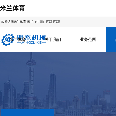
米兰体育
欢迎访问米兰体育-米兰（中国）官网 官网!
米兰体育
关于我们
业务范围
米兰体育
关于我们
业务范围
公司简介
米兰体育-米兰（中
公司环境
钣金&焊接件加工
公司荣誉
米兰体育
生产实力
国）官网
公司简介
米兰体育-米兰（中
公司环境
钣金&焊接件加工
公司荣誉
米兰体育
生产实力
国）官网
米兰体育-米兰（中国）官网
米兰体育-米兰（中国）官网
在线地图